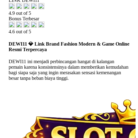
LINK DEWI11
4.9 out of 5
Bonus Terbesar
4.6 out of 5
DEWI11 💎 Link Brand Fashion Modern & Game Online
Resmi Terpercaya
DEWI11 ini menjadi perbincangan hangat di kalangan
pemain karena konsistensinya dalam memberikan kemudahan
bagi siapa saja yang ingin merasakan sensasi kemenangan
besar tanpa beban biaya tinggi.