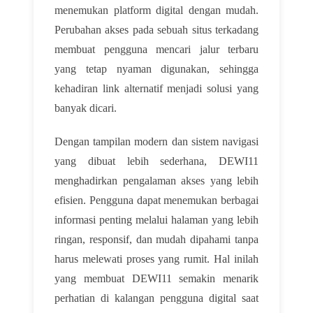
menemukan platform digital dengan mudah.
Perubahan akses pada sebuah situs terkadang
membuat pengguna mencari jalur terbaru
yang tetap nyaman digunakan, sehingga
kehadiran link alternatif menjadi solusi yang
banyak dicari.
Dengan tampilan modern dan sistem navigasi
yang dibuat lebih sederhana, DEWI11
menghadirkan pengalaman akses yang lebih
efisien. Pengguna dapat menemukan berbagai
informasi penting melalui halaman yang lebih
ringan, responsif, dan mudah dipahami tanpa
harus melewati proses yang rumit. Hal inilah
yang membuat DEWI11 semakin menarik
perhatian di kalangan pengguna digital saat