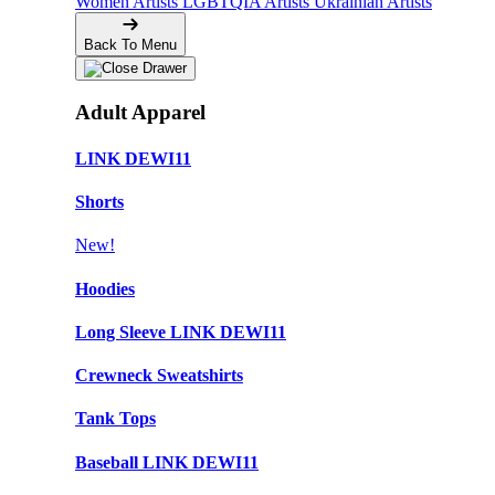
Women Artists
LGBTQIA Artists
Ukrainian Artists
Back To Menu
Adult Apparel
LINK DEWI11
Shorts
New!
Hoodies
Long Sleeve LINK DEWI11
Crewneck Sweatshirts
Tank Tops
Baseball LINK DEWI11