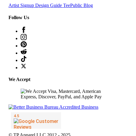
Artist Signup
Design Guide
TeePublic Blog
Follow Us
We Accept
© TP Apparel LLC 2012 - 2025