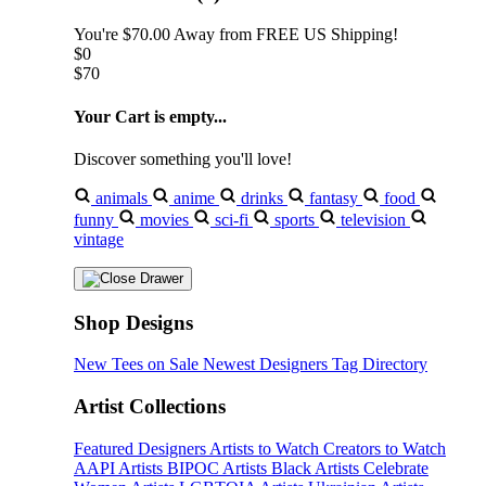
You're
$70.00
Away from
FREE US Shipping!
$0
$70
Your Cart is empty...
Discover something you'll love!
animals
anime
drinks
fantasy
food
funny
movies
sci-fi
sports
television
vintage
Shop Designs
New Tees on Sale
Newest Designers
Tag Directory
Artist Collections
Featured Designers
Artists to Watch
Creators to Watch
AAPI Artists
BIPOC Artists
Black Artists
Celebrate