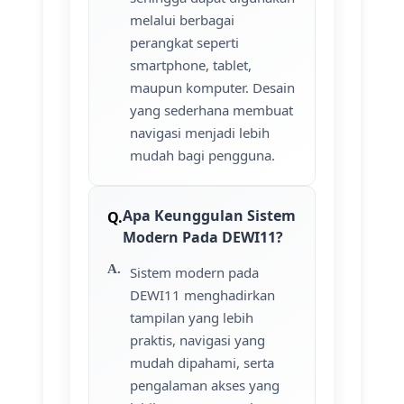
melalui berbagai
perangkat seperti
smartphone, tablet,
maupun komputer. Desain
yang sederhana membuat
navigasi menjadi lebih
mudah bagi pengguna.
Apa Keunggulan Sistem
Modern Pada DEWI11?
Sistem modern pada
DEWI11 menghadirkan
tampilan yang lebih
praktis, navigasi yang
mudah dipahami, serta
pengalaman akses yang