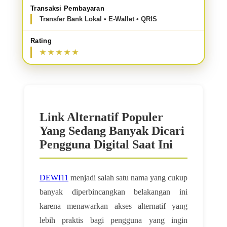
Transaksi Pembayaran
Transfer Bank Lokal • E-Wallet • QRIS
Rating
Link Alternatif Populer
Yang Sedang Banyak Dicari
Pengguna Digital Saat Ini
DEWI11
menjadi salah satu nama yang cukup
banyak diperbincangkan belakangan ini
karena menawarkan akses alternatif yang
lebih praktis bagi pengguna yang ingin