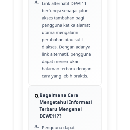
Link alternatif DEWI11
berfungsi sebagai jalur
akses tambahan bagi
pengguna ketika alamat
utama mengalami
perubahan atau sulit
diakses. Dengan adanya
link alternatif, pengguna
dapat menemukan
halaman terbaru dengan
cara yang lebih praktis.
Bagaimana Cara
Mengetahui Informasi
Terbaru Mengenai
DEWI11??
Pengguna dapat