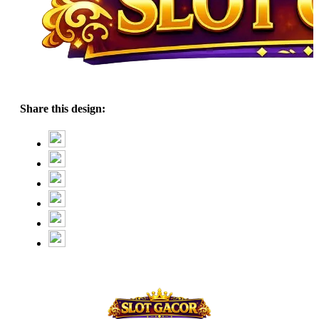
Share this design: