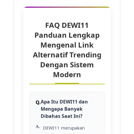
FAQ DEWI11
Panduan Lengkap
Mengenal Link
Alternatif Trending
Dengan Sistem
Modern
Apa Itu DEWI11 dan
Mengapa Banyak
Dibahas Saat Ini?
DEWI11 merupakan