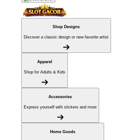
Shop Designs
Discover a classic design or new favorite artist
Apparel
Shop for Adults & Kids
Accessories
Express yourself with stickers and more
Home Goods