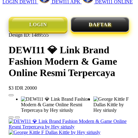
LOGIN DEWI11
DEWI11 APK
DEWI11 ONLINE
LOGIN
DAFTAR
Design ID: 1489555
DEWI11 💎 Link Brand
Fashion Modern & Game
Online Resmi Terpercaya
$3
IDR 20000