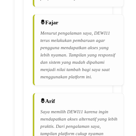
Fajar
Menurut pengalaman saya, DEWI11
terus melakukan pembaruan agar
pengguna mendapatkan akses yang
lebih nyaman. Tampilan yang responsif
dan sistem yang mudah dipahami
menjadi nilai tambah bagi saya saat
menggunakan platform ini.
Arif
Saya memilih DEWI11 karena ingin
mendapatkan akses alternatif yang lebih
praktis. Dari pengalaman saya,
tampilan platform cukup nyaman