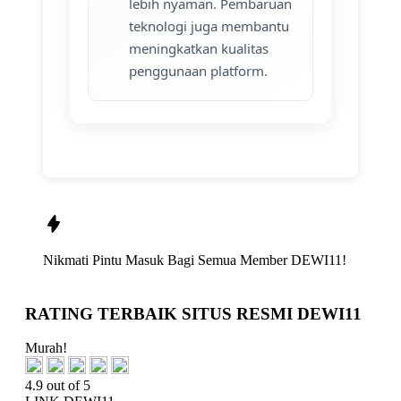
lebih nyaman. Pembaruan
teknologi juga membantu
meningkatkan kualitas
penggunaan platform.
Nikmati
Pintu Masuk
Bagi Semua Member
DEWI11!
RATING TERBAIK SITUS RESMI DEWI11
Murah!
4.9 out of 5