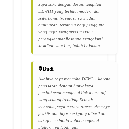
Saya suka dengan desain tampilan
DEWI11 yang terlihat modern dan
sederhana. Navigasinya mudah
digunakan, terutama bagi pengguna
yang ingin mengakses melalui
perangkat mobile tanpa mengalami
kesulitan saat berpindah halaman.
Budi
Awalnya saya mencoba DEWI11 karena
penasaran dengan banyaknya
pembahasan mengenai link alternatif
yang sedang trending. Setelah
mencoba, saya merasa proses aksesnya
praktis dan informasi yang diberikan
cukup membantu untuk mengenal
platform ini lebih jauh.