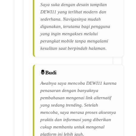
Saya suka dengan desain tampilan
DEWI11 yang terlihat modern dan
sederhana. Navigasinya mudah
digunakan, terutama bagi pengguna
yang ingin mengakses melalui
perangkat mobile tanpa mengalami
kesulitan saat berpindah halaman.
Budi
Awalnya saya mencoba DEWI11 karena
penasaran dengan banyaknya
pembahasan mengenai link alternatif
yang sedang trending. Setelah
mencoba, saya merasa proses aksesnya
praktis dan informasi yang diberikan
cukup membantu untuk mengenal
platform ini lebih jauh.