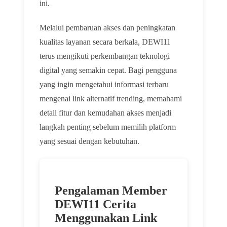
ini.
Melalui pembaruan akses dan peningkatan
kualitas layanan secara berkala, DEWI11
terus mengikuti perkembangan teknologi
digital yang semakin cepat. Bagi pengguna
yang ingin mengetahui informasi terbaru
mengenai link alternatif trending, memahami
detail fitur dan kemudahan akses menjadi
langkah penting sebelum memilih platform
yang sesuai dengan kebutuhan.
Pengalaman Member
DEWI11 Cerita
Menggunakan Link