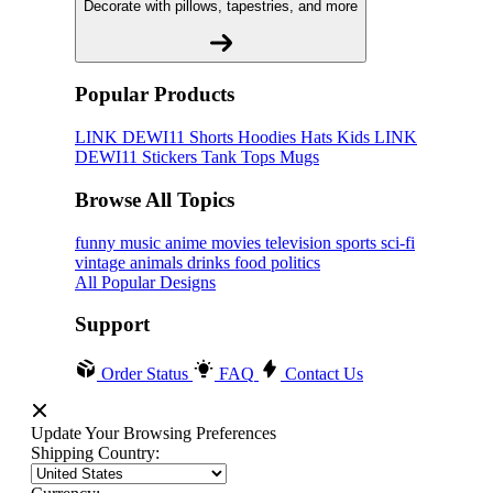
Decorate with pillows, tapestries, and more
Popular Products
LINK DEWI11
Shorts
Hoodies
Hats
Kids LINK
DEWI11
Stickers
Tank Tops
Mugs
Browse All Topics
funny
music
anime
movies
television
sports
sci-fi
vintage
animals
drinks
food
politics
All Popular Designs
Support
Order Status
FAQ
Contact Us
Update Your Browsing Preferences
Shipping Country: