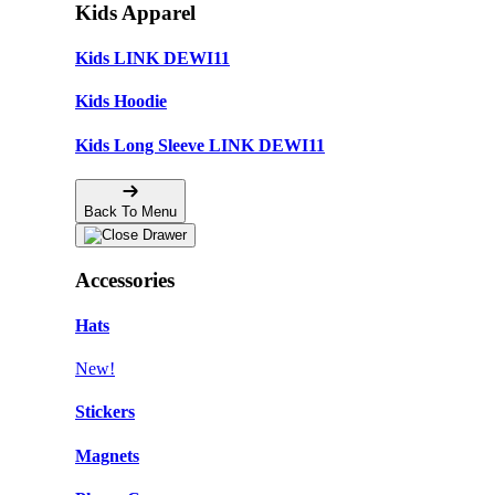
Kids Apparel
Kids LINK DEWI11
Kids Hoodie
Kids Long Sleeve LINK DEWI11
Back To Menu
Accessories
Hats
New!
Stickers
Magnets