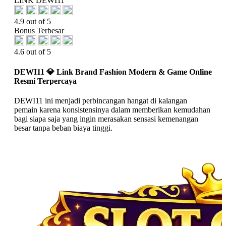
LINK DEWI11
4.9 out of 5
Bonus Terbesar
4.6 out of 5
DEWI11 💎 Link Brand Fashion Modern & Game Online
Resmi Terpercaya
DEWI11 ini menjadi perbincangan hangat di kalangan
pemain karena konsistensinya dalam memberikan kemudahan
bagi siapa saja yang ingin merasakan sensasi kemenangan
besar tanpa beban biaya tinggi.