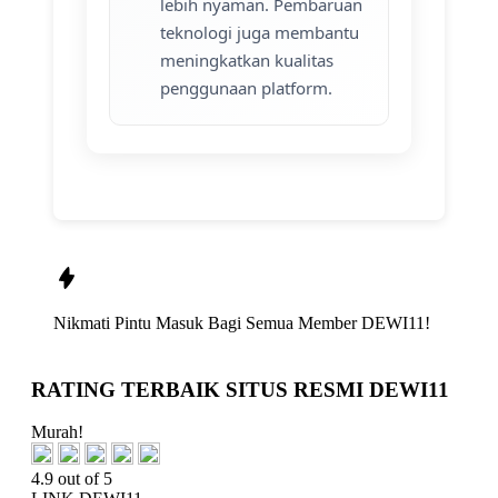
lebih nyaman. Pembaruan
teknologi juga membantu
meningkatkan kualitas
penggunaan platform.
Nikmati
Pintu Masuk
Bagi Semua Member
DEWI11!
RATING TERBAIK SITUS RESMI DEWI11
Murah!
4.9 out of 5