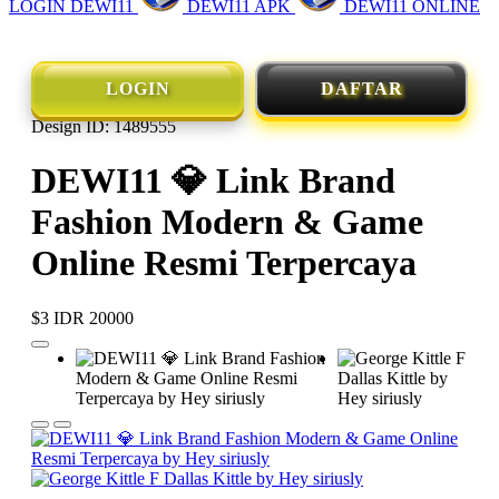
LOGIN DEWI11
DEWI11 APK
DEWI11 ONLINE
LOGIN
DAFTAR
Design ID: 1489555
DEWI11 💎 Link Brand
Fashion Modern & Game
Online Resmi Terpercaya
$3
IDR 20000