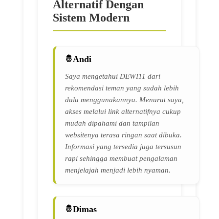
Alternatif Dengan
Sistem Modern
Andi
Saya mengetahui DEWI11 dari
rekomendasi teman yang sudah lebih
dulu menggunakannya. Menurut saya,
akses melalui link alternatifnya cukup
mudah dipahami dan tampilan
websitenya terasa ringan saat dibuka.
Informasi yang tersedia juga tersusun
rapi sehingga membuat pengalaman
menjelajah menjadi lebih nyaman.
Dimas