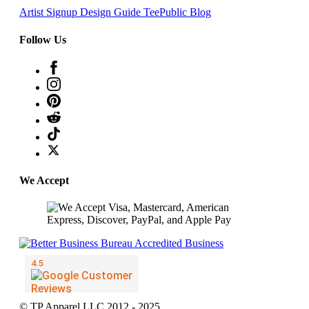
Artist Signup
Design Guide
TeePublic Blog
Follow Us
We Accept
© TP Apparel LLC 2012 - 2025